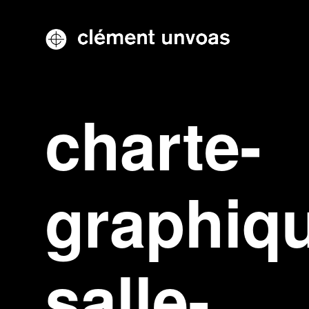
charte-
graphiq
salle-