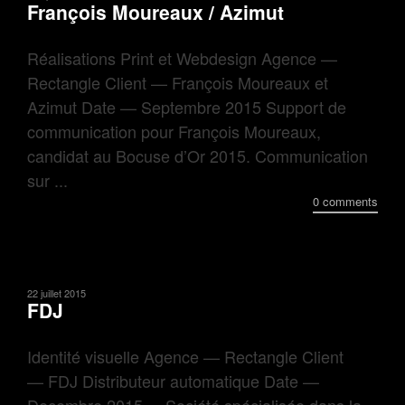
François Moureaux / Azimut
Réalisations Print et Webdesign Agence —
Rectangle Client — François Moureaux et
Azimut Date — Septembre 2015 Support de
communication pour François Moureaux,
candidat au Bocuse d’Or 2015. Communication
sur ...
0 comments
22 juillet 2015
FDJ
Identité visuelle Agence — Rectangle Client
— FDJ Distributeur automatique Date —